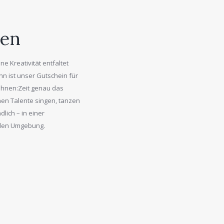
ken
ne Kreativität entfaltet
nn ist unser Gutschein für
hnen:Zeit genau das
inen Talente singen, tanzen
lich – in einer
nden Umgebung.