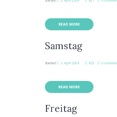
Started
2. April 2024
621
0 commen
READ MORE
Samstag
Started
2. April 2024
625
0 commen
READ MORE
Freitag