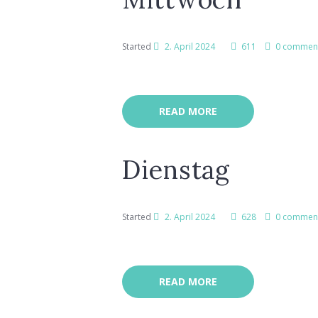
Started
2. April 2024
611
0 commen
READ MORE
Dienstag
Started
2. April 2024
628
0 commen
READ MORE